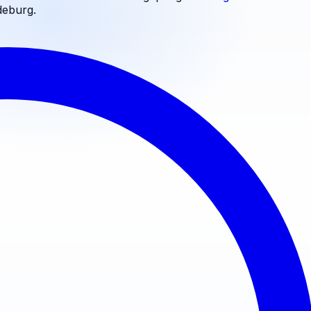
eburg
.