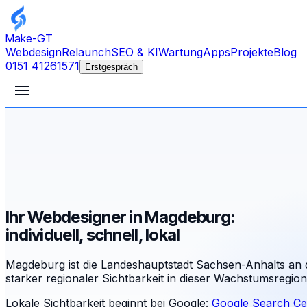
Make-GT
Webdesign
Relaunch
SEO & KI
Wartung
Apps
Projekte
Blog
0151 41261571
Erstgespräch
Ihr Webdesigner in Magdeburg:
individuell, schnell, lokal
Magdeburg ist die Landeshauptstadt Sachsen-Anhalts an d
starker regionaler Sichtbarkeit in dieser Wachstumsregion
Lokale Sichtbarkeit beginnt bei Google:
Google Search Ce