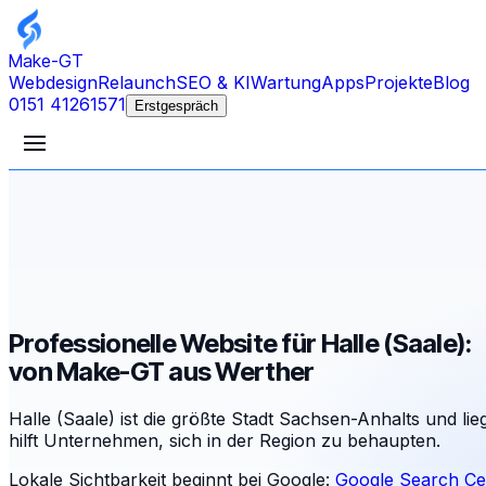
Make-GT
Webdesign
Relaunch
SEO & KI
Wartung
Apps
Projekte
Blog
0151 41261571
Erstgespräch
Professionelle Website für Halle (Saale):
von Make-GT aus Werther
Halle (Saale) ist die größte Stadt Sachsen-Anhalts und li
hilft Unternehmen, sich in der Region zu behaupten.
Lokale Sichtbarkeit beginnt bei Google:
Google Search Ce