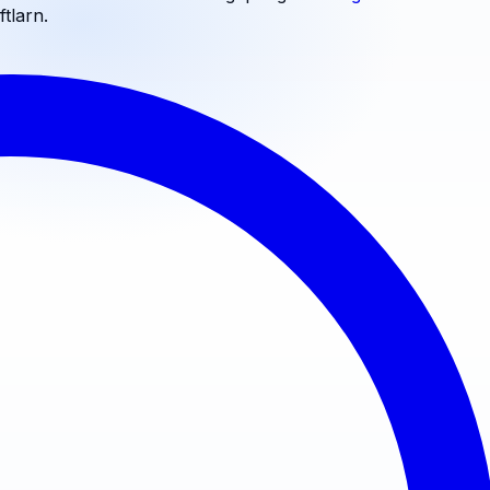
ftlarn
.