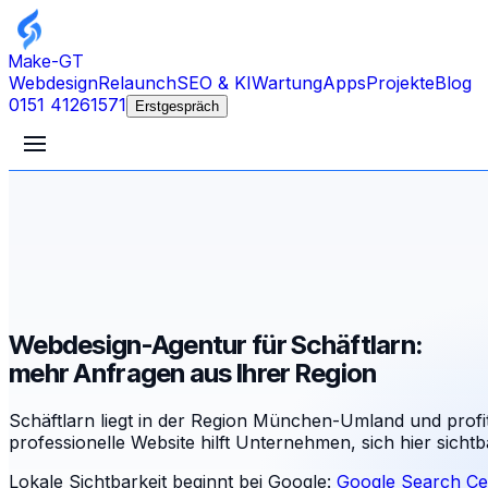
Make-GT
Webdesign
Relaunch
SEO & KI
Wartung
Apps
Projekte
Blog
0151 41261571
Erstgespräch
Webdesign-Agentur für Schäftlarn:
mehr Anfragen aus Ihrer Region
Schäftlarn liegt in der Region München-Umland und profi
professionelle Website hilft Unternehmen, sich hier sichtb
Lokale Sichtbarkeit beginnt bei Google:
Google Search Ce