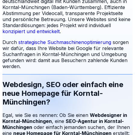
deutschlandweit digital mit Kunden zusammen, auch in
Korntal-Münchingen (Baden-Württemberg). Effiziente
Abstimmung per Videocall, transparente Projektseite
und persönliche Betreuung.
Unsere Websites sind keine
Standardlösungen: jedes Projekt wird individuell
konzipiert und entwickelt
.
Durch
strategische Suchmaschinenoptimierung
sorgen
wir dafür, dass Ihre Website bei Google für relevante
Suchanfragen in
Korntal-Münchingen
und Umgebung
gefunden wird: damit aus Besuchern zahlende Kunden
werden.
Webdesign, SEO oder einfach eine
neue Homepage für
Korntal-
Münchingen
?
Egal, wie Sie es nennen: Ob Sie einen
Webdesigner in
Korntal-Münchingen
, eine
SEO-Agentur in
Korntal-
Münchingen
oder einfach jemanden suchen, der Ihnen
eine
neue Homepage für
Korntal-Münchingen
erstellt: