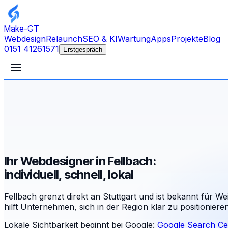
Make-GT
Webdesign
Relaunch
SEO & KI
Wartung
Apps
Projekte
Blog
0151 41261571
Erstgespräch
Ihr Webdesigner in Fellbach:
individuell, schnell, lokal
Fellbach grenzt direkt an Stuttgart und ist bekannt für W
hilft Unternehmen, sich in der Region klar zu positionieren
Lokale Sichtbarkeit beginnt bei Google:
Google Search Ce