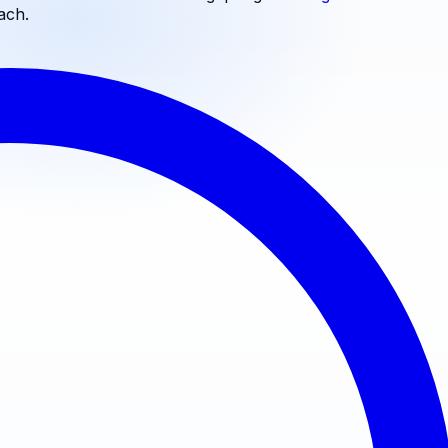
bach
.