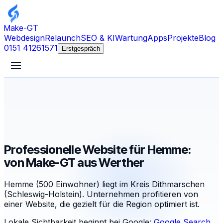
Make-GT
Webdesign
Relaunch
SEO & KI
Wartung
Apps
Projekte
Blog
0151 41261571
Erstgespräch
Professionelle Website für Hemme:
von Make-GT aus Werther
Hemme (500 Einwohner) liegt im Kreis Dithmarschen
(Schleswig-Holstein). Unternehmen profitieren von
einer Website, die gezielt für die Region optimiert ist.
Lokale Sichtbarkeit beginnt bei Google:
Google Search