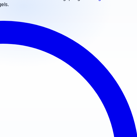
els
.