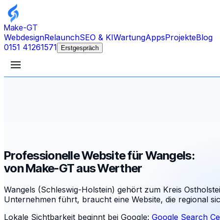
Make-GT
Webdesign
Relaunch
SEO & KI
Wartung
Apps
Projekte
Blog
0151 41261571
Erstgespräch
Professionelle Website für Wangels:
von Make-GT aus Werther
Wangels (Schleswig-Holstein) gehört zum Kreis Ostholste
Unternehmen führt, braucht eine Website, die regional s
Lokale Sichtbarkeit beginnt bei Google:
Google Search Ce