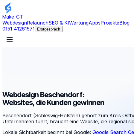
Make-GT
Webdesign
Relaunch
SEO & KI
Wartung
Apps
Projekte
Blog
0151 41261571
Erstgespräch
Webdesign Beschendorf:
Websites, die Kunden gewinnen
Beschendorf (Schleswig-Holstein) gehört zum Kreis Ostho
Unternehmen führt, braucht eine Website, die regional s
Lokale Sichtbarkeit beginnt bei Google:
Google Search Ce