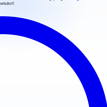
kelsdorf
.