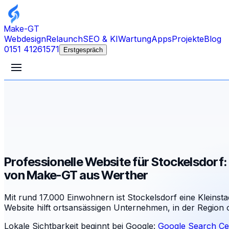
Make-GT
Webdesign
Relaunch
SEO & KI
Wartung
Apps
Projekte
Blog
0151 41261571
Erstgespräch
Professionelle Website für Stockelsdorf:
von Make-GT aus Werther
Mit rund 17.000 Einwohnern ist Stockelsdorf eine Kleinsta
Website hilft ortsansässigen Unternehmen, in der Region
Lokale Sichtbarkeit beginnt bei Google:
Google Search Ce