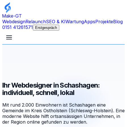
Make-GT
Webdesign
Relaunch
SEO & KI
Wartung
Apps
Projekte
Blog
0151 41261571
Erstgespräch
Ihr Webdesigner in Schashagen:
individuell, schnell, lokal
Mit rund 2.000 Einwohnern ist Schashagen eine
Gemeinde im Kreis Ostholstein (Schleswig-Holstein). Eine
moderne Website hilft ortsansässigen Unternehmen, in
der Region online gefunden zu werden.