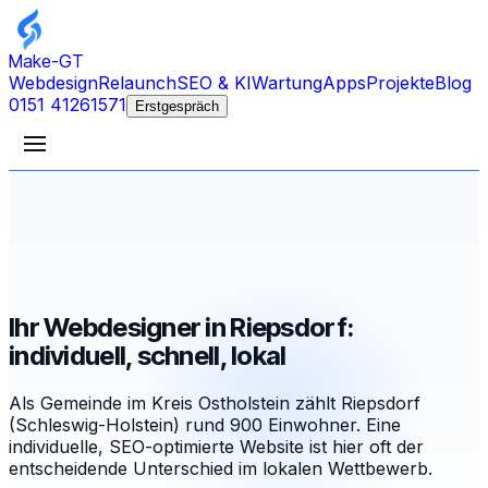
Make-GT
Webdesign
Relaunch
SEO & KI
Wartung
Apps
Projekte
Blog
0151 41261571
Erstgespräch
Ihr Webdesigner in Riepsdorf:
individuell, schnell, lokal
Als Gemeinde im Kreis Ostholstein zählt Riepsdorf
(Schleswig-Holstein) rund 900 Einwohner. Eine
individuelle, SEO-optimierte Website ist hier oft der
entscheidende Unterschied im lokalen Wettbewerb.