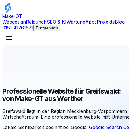
Make-GT
Webdesign
Relaunch
SEO & KI
Wartung
Apps
Projekte
Blog
0151 41261571
Erstgespräch
Professionelle Website für Greifswald:
von Make-GT aus Werther
Greifswald liegt in der Region Mecklenburg-Vorpommern u
Wirtschaftsraum. Eine professionelle Website hilft Unterne
Lokale Sichtbarkeit beginnt bei Google:
Google Search Ce