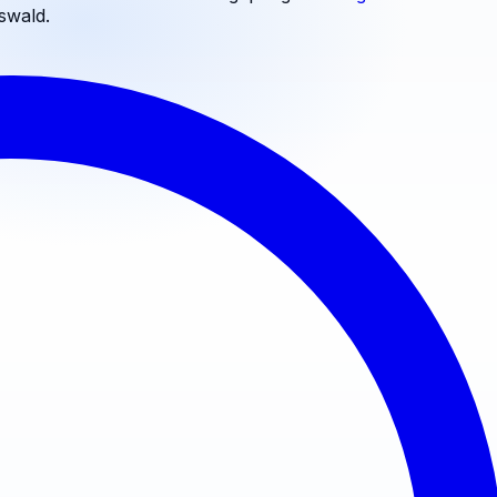
fswald
.