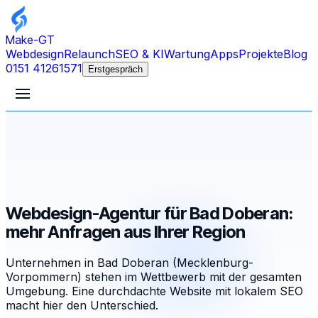
Make-GT
Webdesign
Relaunch
SEO & KI
Wartung
Apps
Projekte
Blog
0151 41261571
Erstgespräch
Webdesign-Agentur für Bad Doberan:
mehr Anfragen aus Ihrer Region
Unternehmen in Bad Doberan (Mecklenburg-
Vorpommern) stehen im Wettbewerb mit der gesamten
Umgebung. Eine durchdachte Website mit lokalem SEO
macht hier den Unterschied.