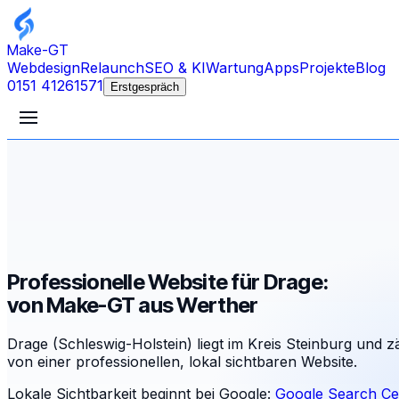
Make-GT
Webdesign
Relaunch
SEO & KI
Wartung
Apps
Projekte
Blog
0151 41261571
Erstgespräch
Professionelle Website für Drage:
von Make-GT aus Werther
Drage (Schleswig-Holstein) liegt im Kreis Steinburg und 
von einer professionellen, lokal sichtbaren Website.
Lokale Sichtbarkeit beginnt bei Google:
Google Search Ce