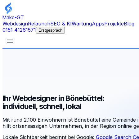
Make-GT
Webdesign
Relaunch
SEO & KI
Wartung
Apps
Projekte
Blog
0151 41261571
Erstgespräch
Ihr Webdesigner in Bönebüttel:
individuell, schnell, lokal
Mit rund 2.100 Einwohnern ist Bönebüttel eine Gemeinde 
hilft ortsansässigen Unternehmen, in der Region online 
Lokale Sichtbarkeit beginnt bei Google:
Google Search Ce