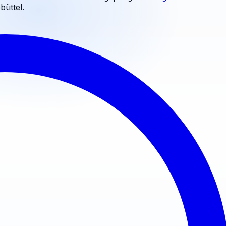
büttel
.