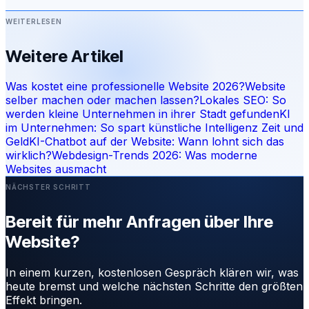
WEITERLESEN
Weitere Artikel
Was kostet eine professionelle Website 2026?
Website
selber machen oder machen lassen?
Lokales SEO: So
werden kleine Unternehmen in ihrer Stadt gefunden
KI
im Unternehmen: So spart künstliche Intelligenz Zeit und
Geld
KI-Chatbot auf der Website: Wann lohnt sich das
wirklich?
Webdesign-Trends 2026: Was moderne
Websites ausmacht
NÄCHSTER SCHRITT
Bereit für mehr Anfragen über Ihre
Website?
In einem kurzen, kostenlosen Gespräch klären wir, was
heute bremst und welche nächsten Schritte den größten
Effekt bringen.