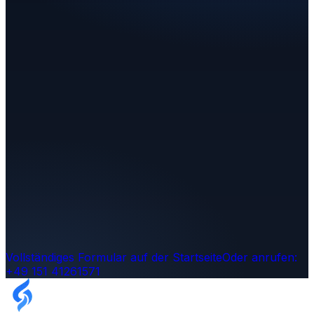
wir rufen Sie zurück.
Rückruf anfordern
DSGVO-konform · Antwort in der Regel innerhalb von
24h
Vollständiges Formular auf der Startseite
Oder anrufen:
+49 151 41261571