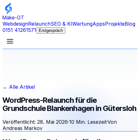
Make-GT
Webdesign
Relaunch
SEO & KI
Wartung
Apps
Projekte
Blog
0151 41261571
Erstgespräch
←
Alle Artikel
WordPress-Relaunch für die
Grundschule Blankenhagen in Gütersloh
Veröffentlicht:
28. Mai 2026
·
10 Min.
Lesezeit
·
Von
Andreas Markov