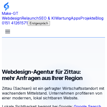
Make-GT
Webdesign
Relaunch
SEO & KI
Wartung
Apps
Projekte
Blog
0151 41261571
Erstgespräch
Webdesign-Agentur für Zittau:
mehr Anfragen aus Ihrer Region
Zittau (Sachsen) ist ein gefragter Wirtschaftsstandort mit
wachsendem Mittelstand. Unternehmen profitieren von
einer modernen, lokal sichtbaren Website.
Lokale Sichtbarkeit beginnt bei Google:
Google Search