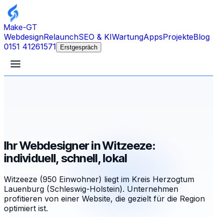
Make-GT
Webdesign
Relaunch
SEO & KI
Wartung
Apps
Projekte
Blog
0151 41261571
Erstgespräch
Ihr Webdesigner in Witzeeze:
individuell, schnell, lokal
Witzeeze (950 Einwohner) liegt im Kreis Herzogtum
Lauenburg (Schleswig-Holstein). Unternehmen
profitieren von einer Website, die gezielt für die Region
optimiert ist.