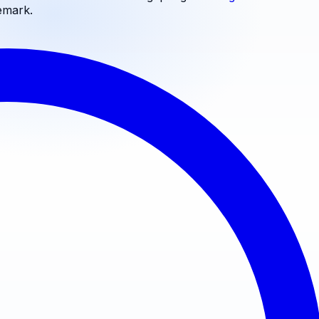
emark
.