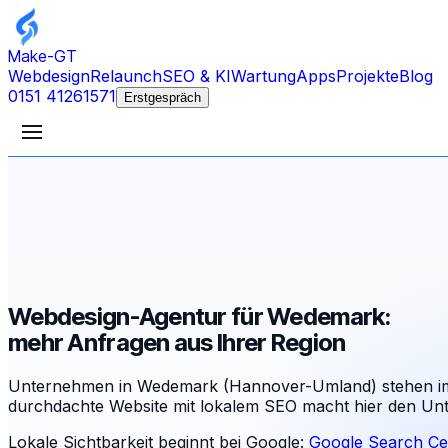
Make-GT
Webdesign
Relaunch
SEO & KI
Wartung
Apps
Projekte
Blog
0151 41261571
Erstgespräch
Webdesign-Agentur für Wedemark:
mehr Anfragen aus Ihrer Region
Unternehmen in Wedemark (Hannover-Umland) stehen im
durchdachte Website mit lokalem SEO macht hier den Unt
Lokale Sichtbarkeit beginnt bei Google:
Google Search Ce