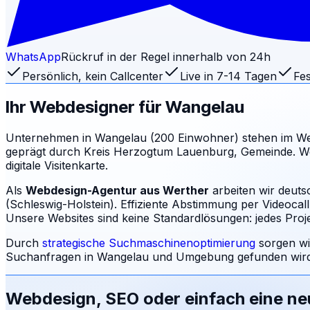
WhatsApp
Rückruf in der Regel innerhalb von 24h
Persönlich, kein Callcenter
Live in 7-14 Tagen
Fes
Ihr Webdesigner für
Wangelau
Unternehmen in Wangelau (200 Einwohner) stehen im We
geprägt durch Kreis Herzogtum Lauenburg, Gemeinde. Wer
digitale Visitenkarte.
Als
Webdesign-Agentur aus Werther
arbeiten wir deut
(Schleswig-Holstein). Effiziente Abstimmung per Videocal
Unsere Websites sind keine Standardlösungen: jedes Projek
Durch
strategische Suchmaschinenoptimierung
sorgen wi
Suchanfragen in
Wangelau
und Umgebung gefunden wird:
Webdesign, SEO oder einfach eine n