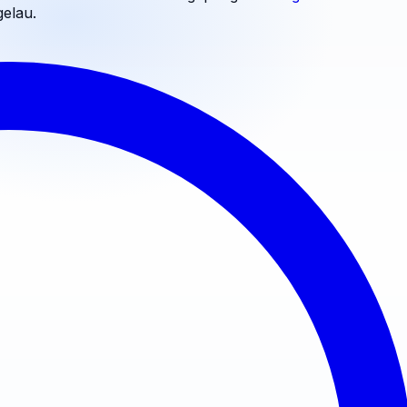
elau
.