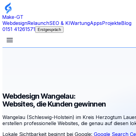
Make-GT
Webdesign
Relaunch
SEO & KI
Wartung
Apps
Projekte
Blog
0151 41261571
Erstgespräch
Webdesign Wangelau:
Websites, die Kunden gewinnen
Wangelau (Schleswig-Holstein) im Kreis Herzogtum Lauen
erstellen professionelle Websites, die genau auf diesen lo
Lokale Sichtbarkeit beginnt bei Google:
Google Search Ce