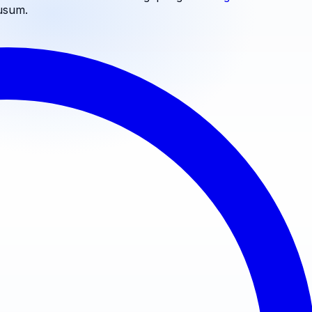
usum
.