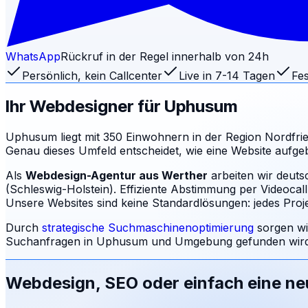
WhatsApp
Rückruf in der Regel innerhalb von 24h
Persönlich, kein Callcenter
Live in 7-14 Tagen
Fes
Ihr Webdesigner für
Uphusum
Uphusum liegt mit 350 Einwohnern in der Region Nordfries
Genau dieses Umfeld entscheidet, wie eine Website aufg
Als
Webdesign-Agentur aus Werther
arbeiten wir deut
(Schleswig-Holstein). Effiziente Abstimmung per Videocal
Unsere Websites sind keine Standardlösungen: jedes Projek
Durch
strategische Suchmaschinenoptimierung
sorgen wi
Suchanfragen in
Uphusum
und Umgebung gefunden wird:
Webdesign, SEO oder einfach eine n