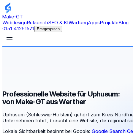
Make-GT
Webdesign
Relaunch
SEO & KI
Wartung
Apps
Projekte
Blog
0151 41261571
Erstgespräch
Professionelle Website für Uphusum:
von Make-GT aus Werther
Uphusum (Schleswig-Holstein) gehört zum Kreis Nordfrie
Unternehmen führt, braucht eine Website, die regional s
Lokale Sichtbarkeit beginnt bei Google:
Google Search Ce