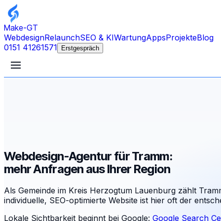
Make-GT
Webdesign
Relaunch
SEO & KI
Wartung
Apps
Projekte
Blog
0151 41261571
Erstgespräch
Webdesign-Agentur für Tramm:
mehr Anfragen aus Ihrer Region
Als Gemeinde im Kreis Herzogtum Lauenburg zählt Tramm
individuelle, SEO-optimierte Website ist hier oft der ent
Lokale Sichtbarkeit beginnt bei Google:
Google Search Ce