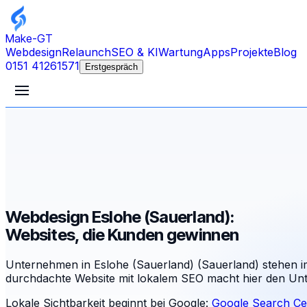
Make-GT
Webdesign
Relaunch
SEO & KI
Wartung
Apps
Projekte
Blog
0151 41261571
Erstgespräch
Webdesign Eslohe (Sauerland):
Websites, die Kunden gewinnen
Unternehmen in Eslohe (Sauerland) (Sauerland) stehen 
durchdachte Website mit lokalem SEO macht hier den Unt
Lokale Sichtbarkeit beginnt bei Google:
Google Search Ce