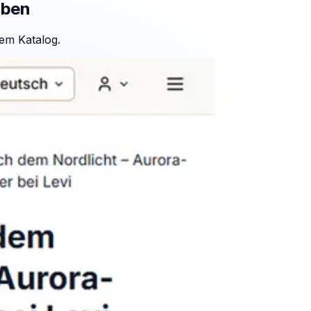
aben
em Katalog.