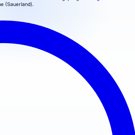
he (Sauerland)
.