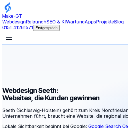
Make-GT
Webdesign
Relaunch
SEO & KI
Wartung
Apps
Projekte
Blog
0151 41261571
Erstgespräch
Webdesign Seeth:
Websites, die Kunden gewinnen
Seeth (Schleswig-Holstein) gehört zum Kreis Nordfriesla
Unternehmen führt, braucht eine Website, die regional s
Lokale Sichtbarkeit beginnt bei Google:
Google Search Ce