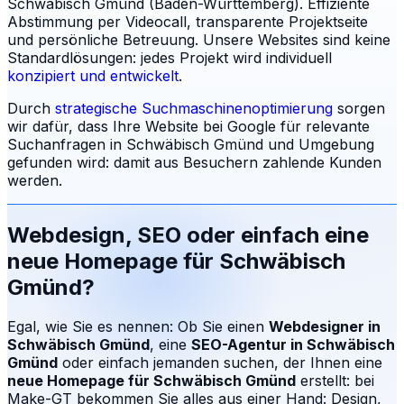
Schwäbisch Gmünd (Baden-Württemberg). Effiziente
Abstimmung per Videocall, transparente Projektseite
und persönliche Betreuung.
Unsere Websites sind keine
Standardlösungen: jedes Projekt wird individuell
konzipiert und entwickelt
.
Durch
strategische Suchmaschinenoptimierung
sorgen
wir dafür, dass Ihre Website bei Google für relevante
Suchanfragen in
Schwäbisch Gmünd
und Umgebung
gefunden wird: damit aus Besuchern zahlende Kunden
werden.
Webdesign, SEO oder einfach eine
neue Homepage für
Schwäbisch
Gmünd
?
Egal, wie Sie es nennen: Ob Sie einen
Webdesigner in
Schwäbisch Gmünd
, eine
SEO-Agentur in
Schwäbisch
Gmünd
oder einfach jemanden suchen, der Ihnen eine
neue Homepage für
Schwäbisch Gmünd
erstellt: bei
Make-GT bekommen Sie alles aus einer Hand: Design,