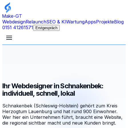
Make-GT
Webdesign
Relaunch
SEO & KI
Wartung
Apps
Projekte
Blog
0151 41261571
Erstgespräch
Ihr Webdesigner in Schnakenbek:
individuell, schnell, lokal
Schnakenbek (Schleswig-Holstein) gehört zum Kreis
Herzogtum Lauenburg und hat rund 900 Einwohner.
Wer hier ein Unternehmen führt, braucht eine Website,
die regional sichtbar macht und neue Kunden bringt.