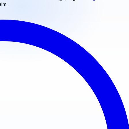
eim
.