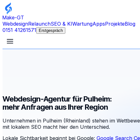
Make-GT
Webdesign
Relaunch
SEO & KI
Wartung
Apps
Projekte
Blog
0151 41261571
Erstgespräch
Webdesign-Agentur für Pulheim:
mehr Anfragen aus Ihrer Region
Unternehmen in Pulheim (Rheinland) stehen im Wettbewe
mit lokalem SEO macht hier den Unterschied.
Lokale Sichtbarkeit beginnt bei Google:
Google Search Ce