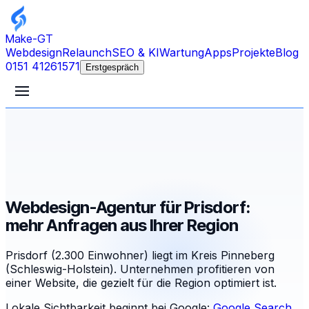
Make-GT
Webdesign
Relaunch
SEO & KI
Wartung
Apps
Projekte
Blog
0151 41261571
Erstgespräch
Webdesign-Agentur für Prisdorf:
mehr Anfragen aus Ihrer Region
Prisdorf (2.300 Einwohner) liegt im Kreis Pinneberg
(Schleswig-Holstein). Unternehmen profitieren von
einer Website, die gezielt für die Region optimiert ist.
Lokale Sichtbarkeit beginnt bei Google:
Google Search