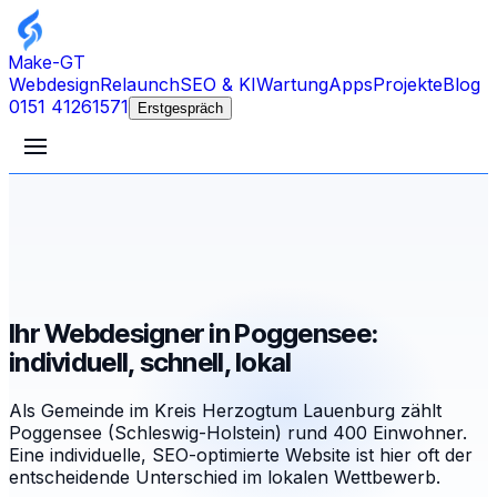
Make-GT
Webdesign
Relaunch
SEO & KI
Wartung
Apps
Projekte
Blog
0151 41261571
Erstgespräch
Ihr Webdesigner in Poggensee:
individuell, schnell, lokal
Als Gemeinde im Kreis Herzogtum Lauenburg zählt
Poggensee (Schleswig-Holstein) rund 400 Einwohner.
Eine individuelle, SEO-optimierte Website ist hier oft der
entscheidende Unterschied im lokalen Wettbewerb.