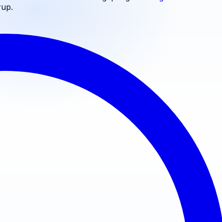
rup
.