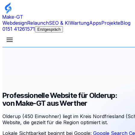
Make-GT
Webdesign
Relaunch
SEO & KI
Wartung
Apps
Projekte
Blog
0151 41261571
Erstgespräch
Professionelle Website für Olderup:
von Make-GT aus Werther
Olderup (450 Einwohner) liegt im Kreis Nordfriesland (Sc
Website, die gezielt für die Region optimiert ist.
Lokale Sichtbarkeit beginnt bei Google:
Google Search Ce