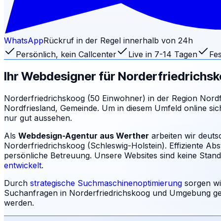
WhatsApp
Rückruf in der Regel innerhalb von 24h
Persönlich, kein Callcenter
Live in 7-14 Tagen
Fes
Ihr Webdesigner für
Norderfriedrichs
Norderfriedrichskoog (50 Einwohner) in der Region Nordfrie
Nordfriesland, Gemeinde. Um in diesem Umfeld online sich
nur gut aussehen.
Als
Webdesign-Agentur aus Werther
arbeiten wir deuts
Norderfriedrichskoog (Schleswig-Holstein). Effiziente Ab
persönliche Betreuung.
Unsere Websites sind keine Standa
entwickelt
.
Durch
strategische Suchmaschinenoptimierung
sorgen wi
Suchanfragen in
Norderfriedrichskoog
und Umgebung gef
werden.