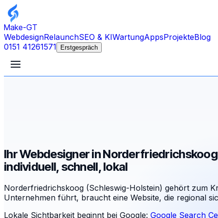
Make-GT
Webdesign
Relaunch
SEO & KI
Wartung
Apps
Projekte
Blog
0151 41261571
Erstgespräch
Ihr Webdesigner in Norderfriedrichskoog
individuell, schnell, lokal
Norderfriedrichskoog (Schleswig-Holstein) gehört zum Kr
Unternehmen führt, braucht eine Website, die regional s
Lokale Sichtbarkeit beginnt bei Google:
Google Search Ce