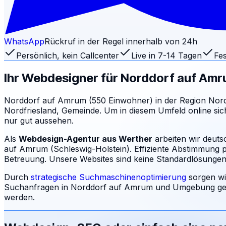
WhatsApp
Rückruf in der Regel innerhalb von 24h
Persönlich, kein Callcenter
Live in 7-14 Tagen
Fes
Ihr Webdesigner für
Norddorf auf Am
Norddorf auf Amrum (550 Einwohner) in der Region Nordfrie
Nordfriesland, Gemeinde. Um in diesem Umfeld online sich
nur gut aussehen.
Als
Webdesign-Agentur aus Werther
arbeiten wir deut
auf Amrum (Schleswig-Holstein). Effiziente Abstimmung pe
Betreuung.
Unsere Websites sind keine Standardlösungen: 
Durch
strategische Suchmaschinenoptimierung
sorgen wi
Suchanfragen in
Norddorf auf Amrum
und Umgebung gef
werden.