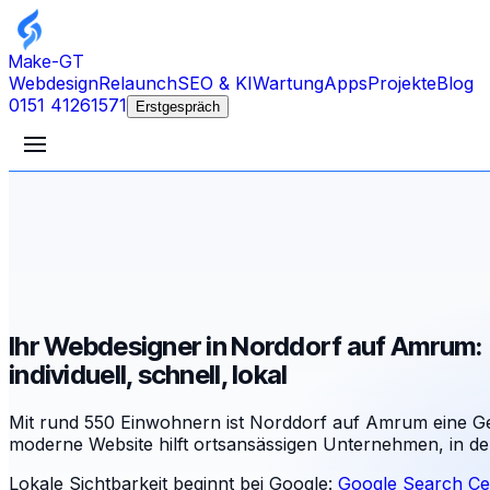
Make-GT
Webdesign
Relaunch
SEO & KI
Wartung
Apps
Projekte
Blog
0151 41261571
Erstgespräch
Ihr Webdesigner in Norddorf auf Amrum:
individuell, schnell, lokal
Mit rund 550 Einwohnern ist Norddorf auf Amrum eine Gem
moderne Website hilft ortsansässigen Unternehmen, in d
Lokale Sichtbarkeit beginnt bei Google:
Google Search Ce