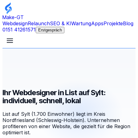
Make-GT
Webdesign
Relaunch
SEO & KI
Wartung
Apps
Projekte
Blog
0151 41261571
Erstgespräch
Ihr Webdesigner in List auf Sylt:
individuell, schnell, lokal
List auf Sylt (1.700 Einwohner) liegt im Kreis
Nordfriesland (Schleswig-Holstein). Unternehmen
profitieren von einer Website, die gezielt für die Region
optimiert ist.