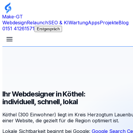
Make-GT
Webdesign
Relaunch
SEO & KI
Wartung
Apps
Projekte
Blog
0151 41261571
Erstgespräch
Ihr Webdesigner in Köthel:
individuell, schnell, lokal
Köthel (300 Einwohner) liegt im Kreis Herzogtum Lauenbu
einer Website, die gezielt für die Region optimiert ist.
Lokale Sichtbarkeit beginnt bei Google:
Google Search Ce