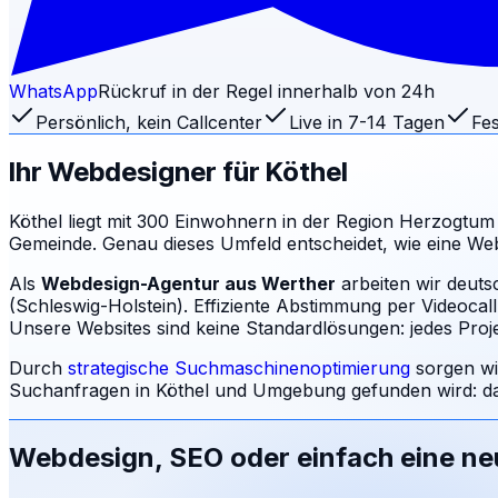
WhatsApp
Rückruf in der Regel innerhalb von 24h
Persönlich, kein Callcenter
Live in 7-14 Tagen
Fes
Ihr Webdesigner für
Köthel
Köthel liegt mit 300 Einwohnern in der Region Herzogtu
Gemeinde. Genau dieses Umfeld entscheidet, wie eine We
Als
Webdesign-Agentur aus Werther
arbeiten wir deuts
(Schleswig-Holstein). Effiziente Abstimmung per Videocal
Unsere Websites sind keine Standardlösungen: jedes Projek
Durch
strategische Suchmaschinenoptimierung
sorgen wi
Suchanfragen in
Köthel
und Umgebung gefunden wird: da
Webdesign, SEO oder einfach eine n