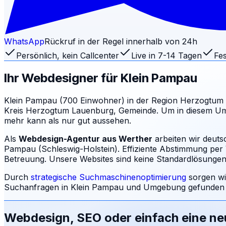
WhatsApp
Rückruf in der Regel innerhalb von 24h
Persönlich, kein Callcenter
Live in 7-14 Tagen
Fes
Ihr Webdesigner für
Klein Pampau
Klein Pampau (700 Einwohner) in der Region Herzogtum Lau
Kreis Herzogtum Lauenburg, Gemeinde. Um in diesem Umfel
mehr kann als nur gut aussehen.
Als
Webdesign-Agentur aus Werther
arbeiten wir deuts
Pampau (Schleswig-Holstein). Effiziente Abstimmung per V
Betreuung.
Unsere Websites sind keine Standardlösungen: 
Durch
strategische Suchmaschinenoptimierung
sorgen wi
Suchanfragen in
Klein Pampau
und Umgebung gefunden w
Webdesign, SEO oder einfach eine n