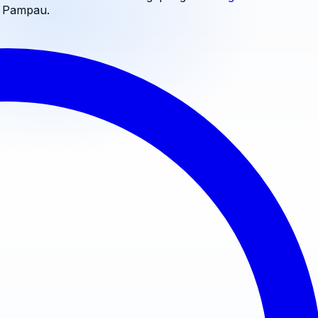
n Pampau
.