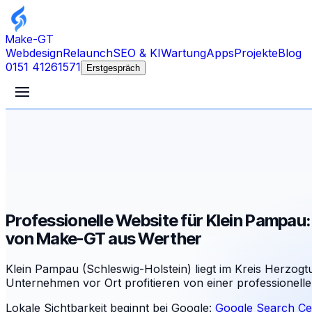
Make-GT
Webdesign
Relaunch
SEO & KI
Wartung
Apps
Projekte
Blog
0151 41261571
Erstgespräch
Professionelle Website für Klein Pampau:
von Make-GT aus Werther
Klein Pampau (Schleswig-Holstein) liegt im Kreis Herzo
Unternehmen vor Ort profitieren von einer professionellen
Lokale Sichtbarkeit beginnt bei Google:
Google Search Ce