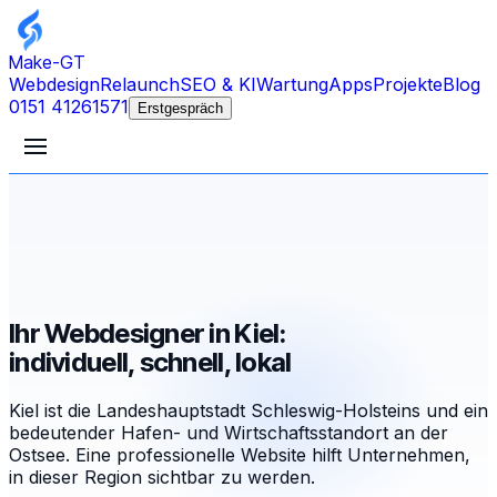
Make-GT
Webdesign
Relaunch
SEO & KI
Wartung
Apps
Projekte
Blog
0151 41261571
Erstgespräch
Ihr Webdesigner in Kiel:
individuell, schnell, lokal
Kiel ist die Landeshauptstadt Schleswig-Holsteins und ein
bedeutender Hafen- und Wirtschaftsstandort an der
Ostsee. Eine professionelle Website hilft Unternehmen,
in dieser Region sichtbar zu werden.