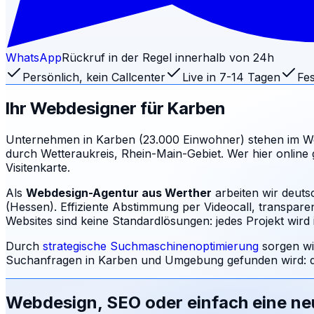
WhatsApp
Rückruf in der Regel innerhalb von 24h
Persönlich, kein Callcenter
Live in 7-14 Tagen
Fes
Ihr Webdesigner für
Karben
Unternehmen in Karben (23.000 Einwohner) stehen im We
durch Wetteraukreis, Rhein-Main-Gebiet. Wer hier online g
Visitenkarte.
Als
Webdesign-Agentur aus Werther
arbeiten wir deut
(Hessen). Effiziente Abstimmung per Videocall, transpare
Websites sind keine Standardlösungen: jedes Projekt wird i
Durch
strategische Suchmaschinenoptimierung
sorgen wi
Suchanfragen in
Karben
und Umgebung gefunden wird: d
Webdesign, SEO oder einfach eine n