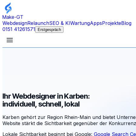
Make-GT
Webdesign
Relaunch
SEO & KI
Wartung
Apps
Projekte
Blog
0151 41261571
Erstgespräch
Ihr Webdesigner in Karben:
individuell, schnell, lokal
Karben gehört zur Region Rhein-Main und bietet Unterneh
Website stärkt die Sichtbarkeit gegenüber der Konkurre
Lokale Sichtbarkeit beginnt bei Google:
Google Search Ce