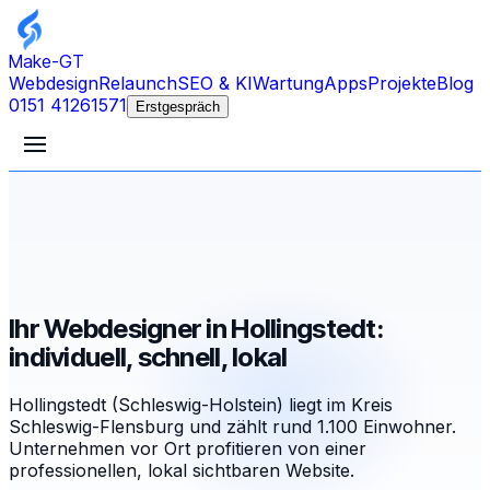
Make-GT
Webdesign
Relaunch
SEO & KI
Wartung
Apps
Projekte
Blog
0151 41261571
Erstgespräch
Ihr Webdesigner in Hollingstedt:
individuell, schnell, lokal
Hollingstedt (Schleswig-Holstein) liegt im Kreis
Schleswig-Flensburg und zählt rund 1.100 Einwohner.
Unternehmen vor Ort profitieren von einer
professionellen, lokal sichtbaren Website.