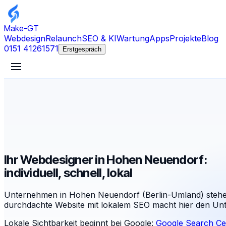
Make-GT
Webdesign
Relaunch
SEO & KI
Wartung
Apps
Projekte
Blog
0151 41261571
Erstgespräch
Ihr Webdesigner in Hohen Neuendorf:
individuell, schnell, lokal
Unternehmen in Hohen Neuendorf (Berlin-Umland) stehe
durchdachte Website mit lokalem SEO macht hier den Unt
Lokale Sichtbarkeit beginnt bei Google:
Google Search Ce