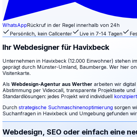
WhatsApp
Rückruf in der Regel innerhalb von 24h
Persönlich, kein Callcenter
Live in 7-14 Tagen
Fes
Ihr Webdesigner für
Havixbeck
Unternehmen in Havixbeck (12.000 Einwohner) stehen im
geprägt durch Münster-Umland, Baumberge. Wer hier onlin
Visitenkarte.
Als
Webdesign-Agentur aus Werther
arbeiten wir digit
Abstimmung per Videocall, transparente Projektseite und
Standardlösungen: jedes Projekt wird individuell
konzipier
Durch
strategische Suchmaschinenoptimierung
sorgen wi
Suchanfragen in
Havixbeck
und Umgebung gefunden wird
Webdesign, SEO oder einfach eine n