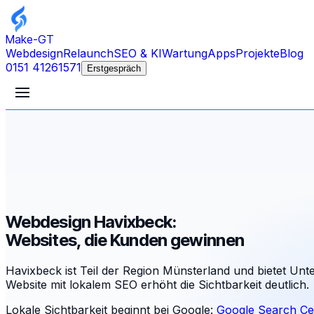
Make-GT
Webdesign
Relaunch
SEO & KI
Wartung
Apps
Projekte
Blog
0151 41261571
Erstgespräch
Webdesign Havixbeck:
Websites, die Kunden gewinnen
Havixbeck ist Teil der Region Münsterland und bietet Unt
Website mit lokalem SEO erhöht die Sichtbarkeit deutlich.
Lokale Sichtbarkeit beginnt bei Google:
Google Search Ce