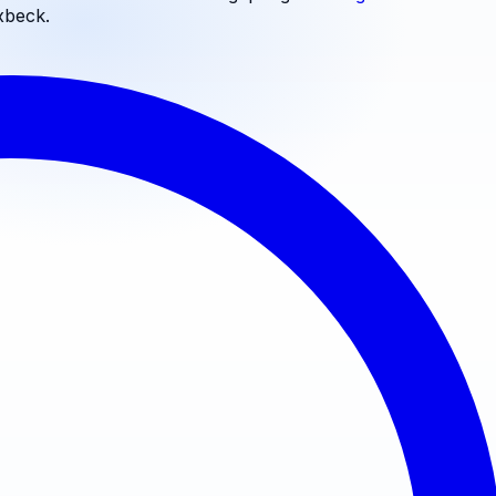
xbeck
.