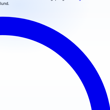
lund
.