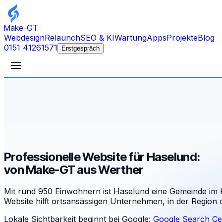
Make-GT
Webdesign
Relaunch
SEO & KI
Wartung
Apps
Projekte
Blog
0151 41261571
Erstgespräch
Professionelle Website für Haselund:
von Make-GT aus Werther
Mit rund 950 Einwohnern ist Haselund eine Gemeinde im K
Website hilft ortsansässigen Unternehmen, in der Region
Lokale Sichtbarkeit beginnt bei Google:
Google Search Ce