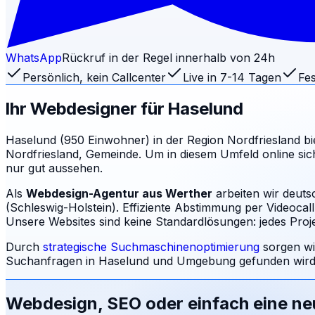
WhatsApp
Rückruf in der Regel innerhalb von 24h
Persönlich, kein Callcenter
Live in 7-14 Tagen
Fes
Ihr Webdesigner für
Haselund
Haselund (950 Einwohner) in der Region Nordfriesland biete
Nordfriesland, Gemeinde. Um in diesem Umfeld online sich
nur gut aussehen.
Als
Webdesign-Agentur aus Werther
arbeiten wir deut
(Schleswig-Holstein). Effiziente Abstimmung per Videocal
Unsere Websites sind keine Standardlösungen: jedes Projek
Durch
strategische Suchmaschinenoptimierung
sorgen wi
Suchanfragen in
Haselund
und Umgebung gefunden wird:
Webdesign, SEO oder einfach eine n