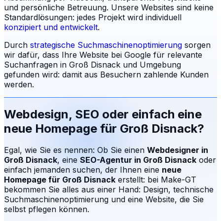
und persönliche Betreuung.
Unsere Websites sind keine
Standardlösungen: jedes Projekt wird individuell
konzipiert und entwickelt
.
Durch
strategische Suchmaschinenoptimierung
sorgen
wir dafür, dass Ihre Website bei Google für relevante
Suchanfragen in
Groß Disnack
und Umgebung
gefunden wird: damit aus Besuchern zahlende Kunden
werden.
Webdesign, SEO oder einfach eine
neue Homepage für
Groß Disnack
?
Egal, wie Sie es nennen: Ob Sie einen
Webdesigner in
Groß Disnack
, eine
SEO-Agentur in
Groß Disnack
oder
einfach jemanden suchen, der Ihnen eine
neue
Homepage für
Groß Disnack
erstellt: bei Make-GT
bekommen Sie alles aus einer Hand: Design, technische
Suchmaschinenoptimierung und eine Website, die Sie
selbst pflegen können.