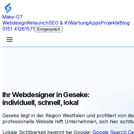
Make-GT
Webdesign
Relaunch
SEO & KI
Wartung
Apps
Projekte
Blog
0151 41261571
Erstgespräch
Ihr Webdesigner in Geseke:
individuell, schnell, lokal
Geseke liegt in der Region Westfalen und profitiert von 
professionelle Website hilft Unternehmen, sich hier sichtb
Lokale Sichtbarkeit beginnt bei Google:
Google Search Ce