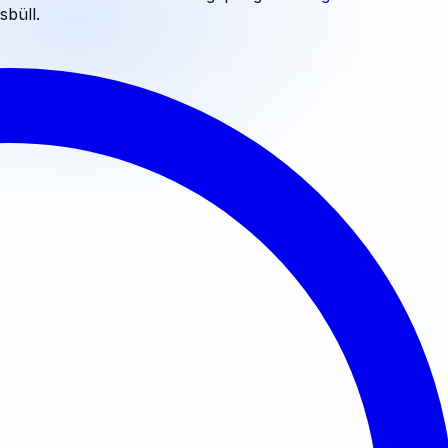
sbüll
.