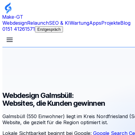
Make-GT
Webdesign
Relaunch
SEO & KI
Wartung
Apps
Projekte
Blog
0151 41261571
Erstgespräch
Webdesign Galmsbüll:
Websites, die Kunden gewinnen
Galmsbüll (550 Einwohner) liegt im Kreis Nordfriesland (
Website, die gezielt für die Region optimiert ist.
Lokale Sichtbarkeit beginnt bei Google:
Google Search Ce