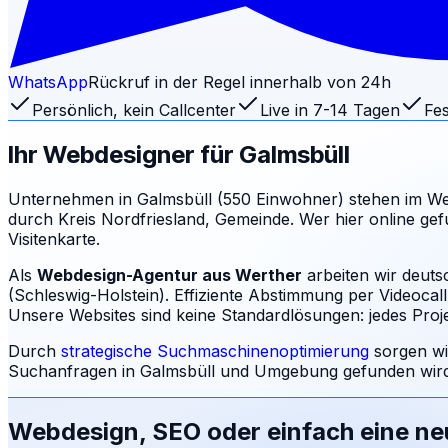
WhatsApp
Rückruf in der Regel innerhalb von 24h
Persönlich, kein Callcenter
Live in 7-14 Tagen
Fes
Ihr Webdesigner für
Galmsbüll
Unternehmen in Galmsbüll (550 Einwohner) stehen im Wet
durch Kreis Nordfriesland, Gemeinde. Wer hier online gefu
Visitenkarte.
Als
Webdesign-Agentur aus Werther
arbeiten wir deut
(Schleswig-Holstein). Effiziente Abstimmung per Videocal
Unsere Websites sind keine Standardlösungen: jedes Projek
Durch
strategische Suchmaschinenoptimierung
sorgen wi
Suchanfragen in
Galmsbüll
und Umgebung gefunden wird:
Webdesign, SEO oder einfach eine n