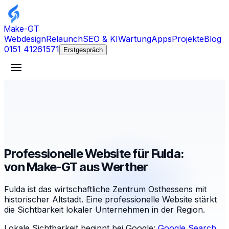
Make-GT
Webdesign
Relaunch
SEO & KI
Wartung
Apps
Projekte
Blog
0151 41261571
Erstgespräch
Professionelle Website für Fulda:
von Make-GT aus Werther
Fulda ist das wirtschaftliche Zentrum Osthessens mit
historischer Altstadt. Eine professionelle Website stärkt
die Sichtbarkeit lokaler Unternehmen in der Region.
Lokale Sichtbarkeit beginnt bei Google:
Google Search