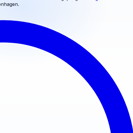
enhagen
.