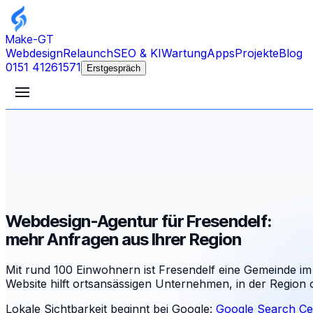
Make-GT
Webdesign
Relaunch
SEO & KI
Wartung
Apps
Projekte
Blog
0151 41261571
Erstgespräch
Webdesign-Agentur für Fresendelf:
mehr Anfragen aus Ihrer Region
Mit rund 100 Einwohnern ist Fresendelf eine Gemeinde im
Website hilft ortsansässigen Unternehmen, in der Region
Lokale Sichtbarkeit beginnt bei Google:
Google Search Ce