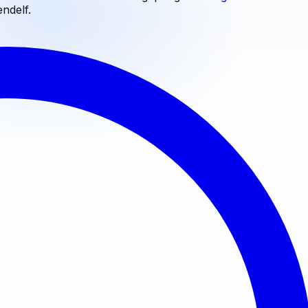
endelf
.