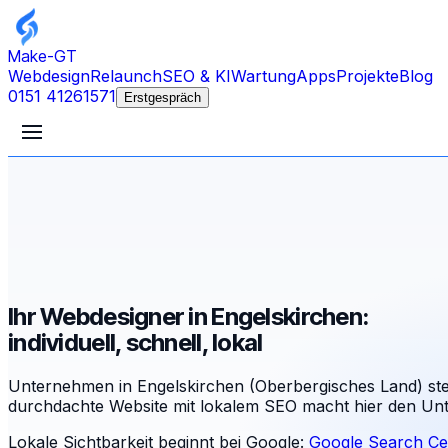
Make-GT
Webdesign
Relaunch
SEO & KI
Wartung
Apps
Projekte
Blog
0151 41261571
Erstgespräch
Ihr Webdesigner in Engelskirchen:
individuell, schnell, lokal
Unternehmen in Engelskirchen (Oberbergisches Land) st
durchdachte Website mit lokalem SEO macht hier den Unt
Lokale Sichtbarkeit beginnt bei Google:
Google Search Ce