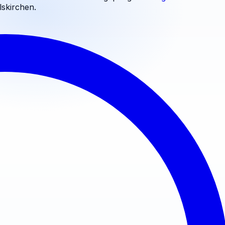
lskirchen
.