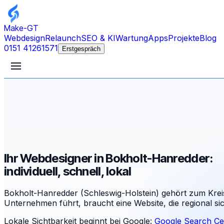
Make-GT
Webdesign
Relaunch
SEO & KI
Wartung
Apps
Projekte
Blog
0151 41261571
Erstgespräch
Ihr Webdesigner in Bokholt-Hanredder:
individuell, schnell, lokal
Bokholt-Hanredder (Schleswig-Holstein) gehört zum Krei
Unternehmen führt, braucht eine Website, die regional s
Lokale Sichtbarkeit beginnt bei Google:
Google Search Ce