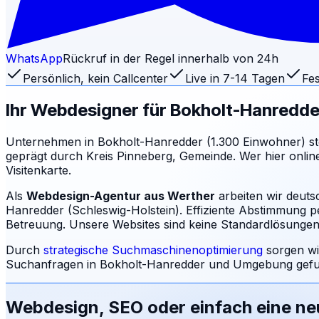
WhatsApp
Rückruf in der Regel innerhalb von 24h
Persönlich, kein Callcenter
Live in 7-14 Tagen
Fes
Ihr Webdesigner für
Bokholt-Hanredde
Unternehmen in Bokholt-Hanredder (1.300 Einwohner) st
geprägt durch Kreis Pinneberg, Gemeinde. Wer hier online
Visitenkarte.
Als
Webdesign-Agentur aus Werther
arbeiten wir deuts
Hanredder (Schleswig-Holstein). Effiziente Abstimmung pe
Betreuung.
Unsere Websites sind keine Standardlösungen: 
Durch
strategische Suchmaschinenoptimierung
sorgen wi
Suchanfragen in
Bokholt-Hanredder
und Umgebung gefun
Webdesign, SEO oder einfach eine n