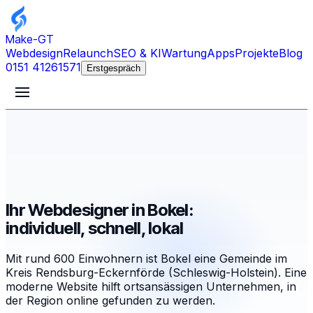
Make-GT
Webdesign
Relaunch
SEO & KI
Wartung
Apps
Projekte
Blog
0151 41261571
Erstgespräch
Ihr Webdesigner in Bokel:
individuell, schnell, lokal
Mit rund 600 Einwohnern ist Bokel eine Gemeinde im
Kreis Rendsburg-Eckernförde (Schleswig-Holstein). Eine
moderne Website hilft ortsansässigen Unternehmen, in
der Region online gefunden zu werden.